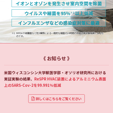
イオンとオゾンを発生させ室内空間を除菌
ウイルスや細菌を95％
以上低減
※１
インフルエンザなどの感染症対策に最適
MRSAや緑膿菌など他3種類による一般的な細菌の24時間の除菌効果試験結果によるも
のです。
《 お知らせ 》
米国ウィスコンシン大学獣医学部・オソリオ研究所における
実証実験の結果、
ReSPR HVAC装置によるアルミニウム表面
上のSARS-Cov-2を99.991％低減
詳しくはこちらをご覧ください