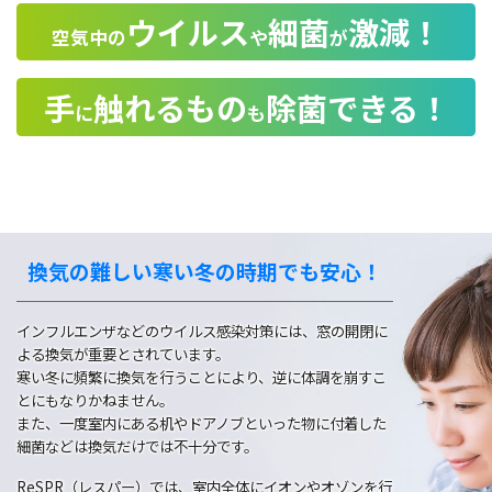
ウイルス
細菌
激減！
空気中の
や
が
手
触れるもの
除菌できる！
に
も
換気の難しい寒い冬の時期でも安心！
インフルエンザなどのウイルス感染対策には、窓の開閉に
よる換気が重要とされています。
寒い冬に頻繁に換気を行うことにより、逆に体調を崩すこ
とにもなりかねません。
また、一度室内にある机やドアノブといった物に付着した
細菌などは換気だけでは不十分です。
ReSPR（レスパー）では、室内全体にイオンやオゾンを行