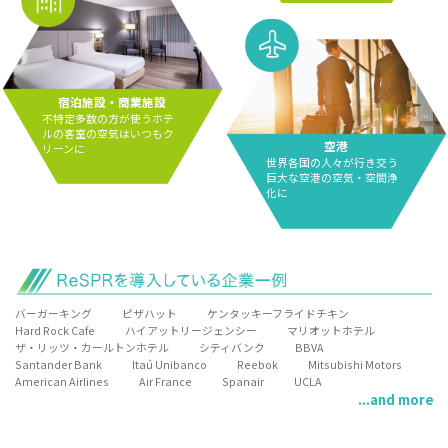
宿泊施設・商業施設
不特定多数の方が使うホテ
ルの客室の空気はいつもク
空港
リーンに
世界各国の人々が行き交う
巨大な空港の空気・空間浄
化に
バーガーキング
ピザハット
ケンタッキーフライドチキン
Hard Rock Cafe
ハイアットリージェンシー
マリオットホテル
ザ・リッツ・カールトンホテル
シティバンク
BBVA
Santander Bank
Itaú Unibanco
Reebok
Mitsubishi Motors
American Airlines
Air France
Spanair
UCLA
...and more