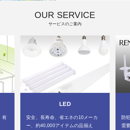
OUR SERVICE
サービスのご案内
LED
・有
安全、長寿命、省エネの10メーカ
防
ー、約40,000アイテムの品揃え
需